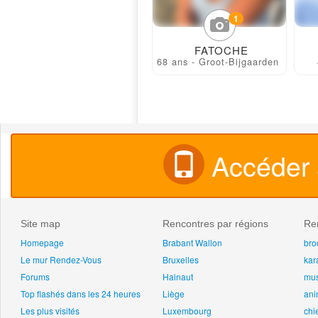
1
FATOCHE
68 ans - Groot-Bijgaarden
Accéder à
Site map
Rencontres par régions
Ren
Homepage
Brabant Wallon
bro
Le mur Rendez-Vous
Bruxelles
kar
Forums
Hainaut
mu
Top flashés dans les 24 heures
Liège
an
Les plus visités
Luxembourg
chi