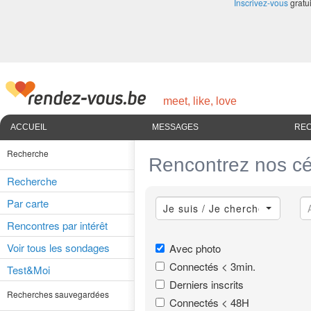
Inscrivez-vous
gratui
meet, like, love
ACCUEIL
MESSAGES
RE
Recherche
Rencontrez nos cél
Recherche
Par carte
Je suis / Je cherche
Rencontres par intérêt
Voir tous les sondages
Avec photo
Connectés < 3min.
Test&Moi
Derniers inscrits
Recherches sauvegardées
Connectés < 48H