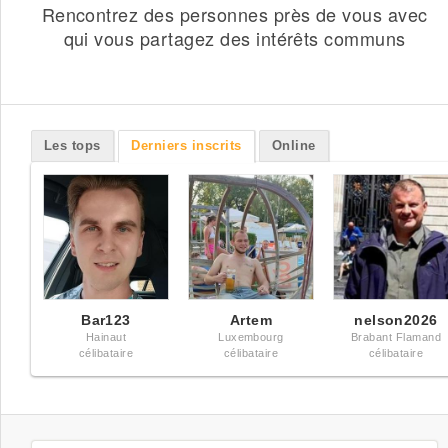
Rencontrez des personnes près de vous avec
qui vous partagez des intérêts communs
Les tops
Derniers inscrits
Online
Bar123
Artem
nelson2026
Hainaut
Luxembourg
Brabant Flamand
célibataire
célibataire
célibataire