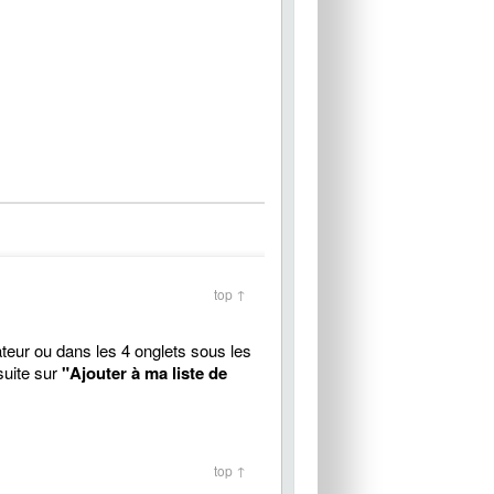
top ↑
sateur ou dans les 4 onglets sous les
nsuite sur
"Ajouter à ma liste de
top ↑