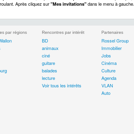
oulant. Après cliquez sur
"Mes invitations"
dans le menu à gauche
es par régions
Rencontres par intérêt
Partenaires
Wallon
BD
Rossel Group
s
animaux
Immobilier
ciné
Jobs
guitare
Cinéma
urg
balades
Culture
lecture
Agenda
Voir tous les intérêts
VLAN
Auto