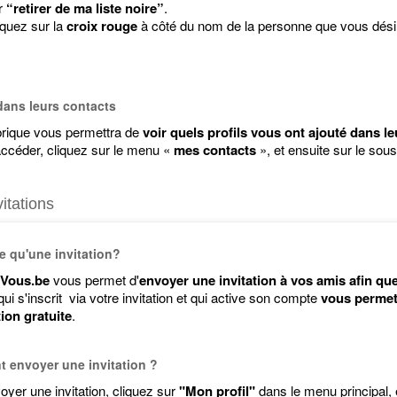
r
“retirer de ma liste noire”
.
iquez sur la
croix rouge
à côté du nom de la personne que vous désire
dans leurs contacts
brique vous permettra de
voir quels profils vous ont ajouté dans leu
ccéder, cliquez sur le menu «
mes contacts
», et ensuite sur le so
itations
e qu'une invitation?
Vous.be
vous permet d'
envoyer une invitation à vos amis afin que
i s'inscrit via votre invitation et qui active son compte
vous permett
tion gratuite
.
 envoyer une invitation ?
oyer une invitation, cliquez sur
"Mon profil"
dans le menu principal,