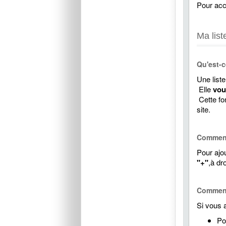
Pour accé
Ma list
Qu'est-c
Une liste
Elle
vou
Cette fon
site.
Comment 
Pour ajou
"+"
,à dr
Comment 
Si vous a
Po