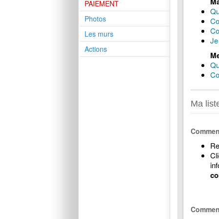
Ma
PAIEMENT
Qu
Photos
Co
Co
Les murs
Je
Actions
Me
Qu
Co
Ma list
Comment 
Re
Cl
in
co
Comment