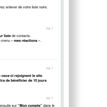
z enlever de votre liste noire.
top ↑
r liste
de contacts.
us-menu «
mes réactions
».
top ↑
 ceux-ci rejoignent le site
.
ra de bénéficier de 10 jours
top ↑
 ensuite sur
“Mon compte”
dans le