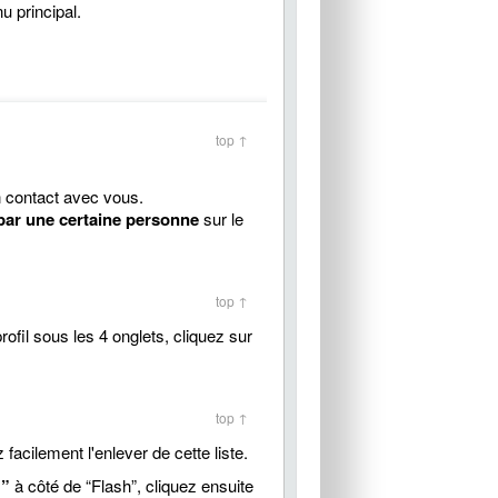
u principal.
top ↑
n contact avec vous.
 par une certaine personne
sur le
top ↑
rofil sous les 4 onglets, cliquez sur
top ↑
facilement l'enlever de cette liste.
+”
à côté de “Flash”, cliquez ensuite