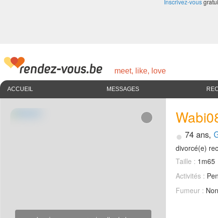
Inscrivez-vous
gratui
meet, like, love
ACCUEIL
MESSAGES
RE
Wabi0
•
74 ans,
divorcé(e) r
Taille :
1m65
Activités :
Pen
Fumeur :
No