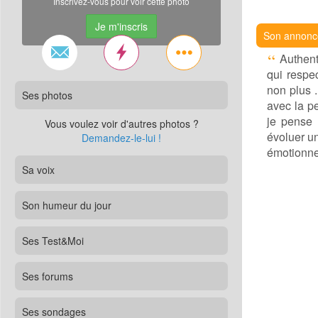
Inscrivez-vous pour voir cette photo
Je m'inscris
Son annonc
Authenti
qui respec
non plus 
Ses photos
avec la p
je pense 
Vous voulez voir d'autres photos ?
évoluer un
Demandez-le-lui !
émotionnel
Sa voix
Son humeur du jour
Ses Test&Moi
Ses forums
Ses sondages