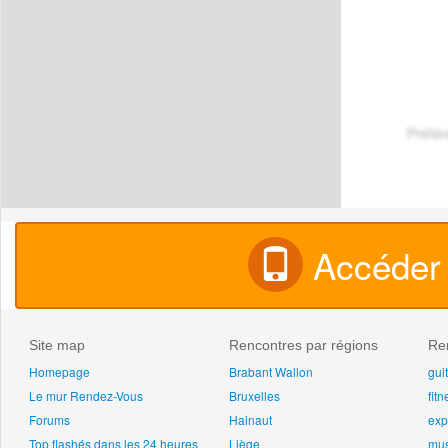
Préfé
Accéder 
Site map
Rencontres par régions
Ren
Homepage
Brabant Wallon
gui
Le mur Rendez-Vous
Bruxelles
fitn
Forums
Hainaut
exp
Top flashés dans les 24 heures
Liège
mu