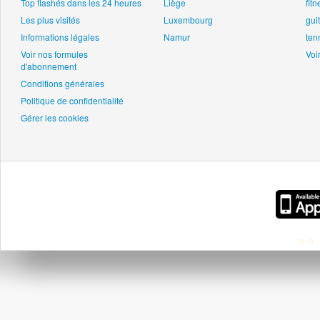
Top flashés dans les 24 heures
Liège
fitn
Les plus visités
Luxembourg
gui
Informations légales
Namur
ten
Voir nos formules
Voir
d'abonnement
Conditions générales
Politique de confidentialité
Gérer les cookies
16 m