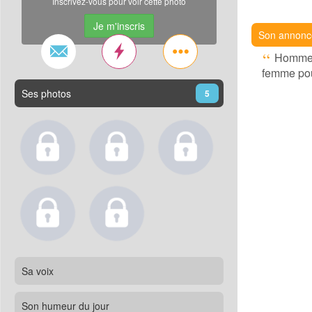
Inscrivez-vous pour voir cette photo
Je m'inscris
Son annonc
Homme d
femme pour
Ses photos
5
Sa voix
Son humeur du jour