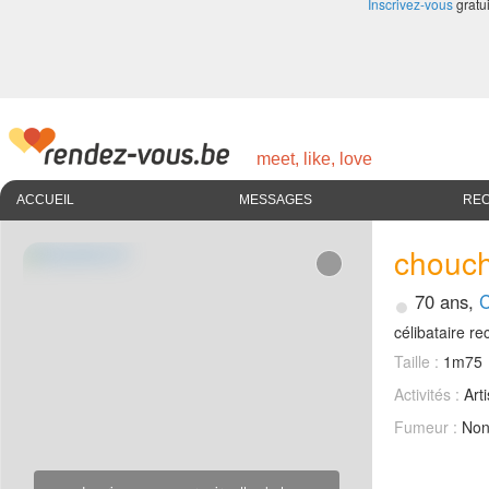
Inscrivez-vous
gratui
meet, like, love
ACCUEIL
MESSAGES
RE
chouc
•
70 ans,
C
célibataire 
Taille :
1m75
Activités :
Art
Fumeur :
No