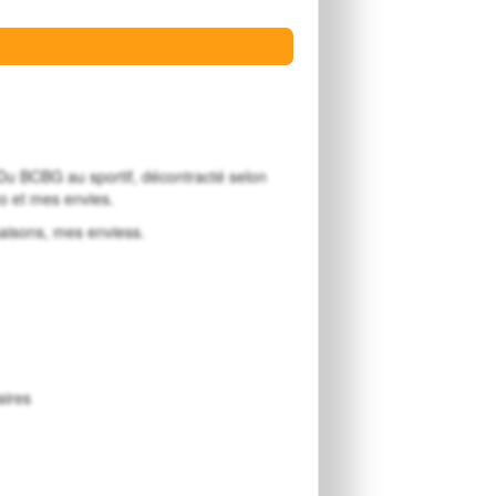
Du BCBG au sportif, décontracté selon
éo et mes envies.
saisons, mes enviess.
aires