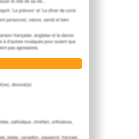
ouer le rôle de sa vie...
sprit: 'Le prénom' et 'Le dîner de cons'.
t personnel, nature, santé et bien
anson française, anglaise et la dance.
e à d'autres musiques pour autant que
ient pas agressives.
f(ve), divorcé(e)
iste, catholique, chrétien, orthodoxe,
is, belge, canadien, espagnol, français,