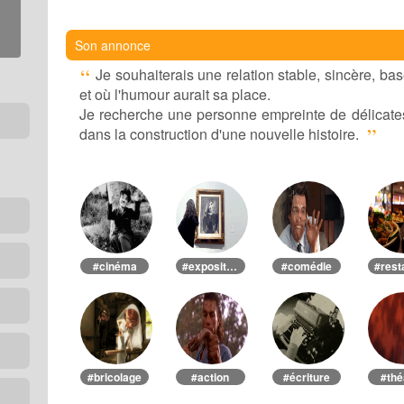
Son annonce
Je souhaiterais une relation stable, sincère, bas
et où l'humour aurait sa place.
Je recherche une personne empreinte de délicatess
dans la construction d'une nouvelle histoire.
#cinéma
#exposition-musées
#comédie
#bricolage
#action
#écriture
#thé