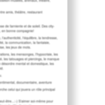
exposition-musées, animaux, théâtre,
ntre amis, théâtre, restaurant
se de farniente et de soleil. Des city-
t, en bonne compagnie!
, l'authenticité, l'équilibre, la tendresse,
lité, la communication, la fantaisie,
ise, les jeux de mots.
ations, les mensonges, l'hypocrisie, les
ité, les tatouages et piercings, le manque
le désordre mental et domestique, les
id.
u.
 sentimental, documentaire, aventure
che celui qui jouera un rôle principal
eut-être...:-) S'aimer soi-même pour