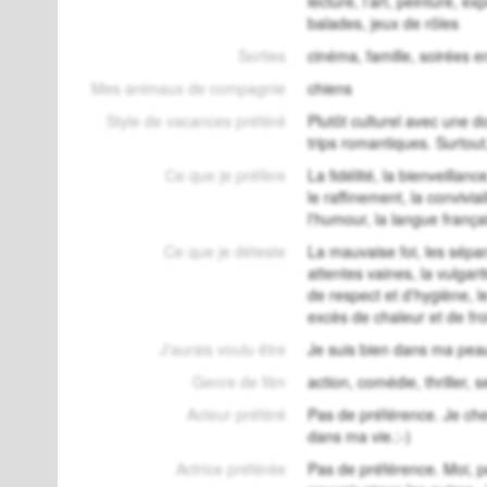
lecture, l’art, peinture, 
balades, jeux de rôles
Sorties
cinéma, famille, soirées e
Mes animaux de compagnie
chiens
Style de vacances préféré
Plutôt culturel avec une do
trips romantiques. Surtou
Ce que je préfère
La fidélité, la bienveillance
le raffinement, la convivia
l'humour, la langue frança
Ce que je déteste
La mauvaise foi, les sépar
attentes vaines, la vulgar
de respect et d'hygiène, 
excès de chaleur et de fro
J'aurais voulu être
Je suis bien dans ma pea
Genre de film
action, comédie, thriller,
Acteur préféré
Pas de préférence. Je cher
dans ma vie.:-)
Actrice préférée
Pas de préférence. Moi, p