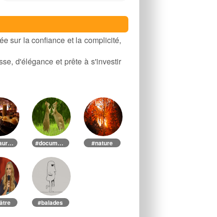
ée sur la confiance et la complicité,
e, d'élégance et prête à s'investir
#restaurant
#documentaire
#nature
âtre
#balades