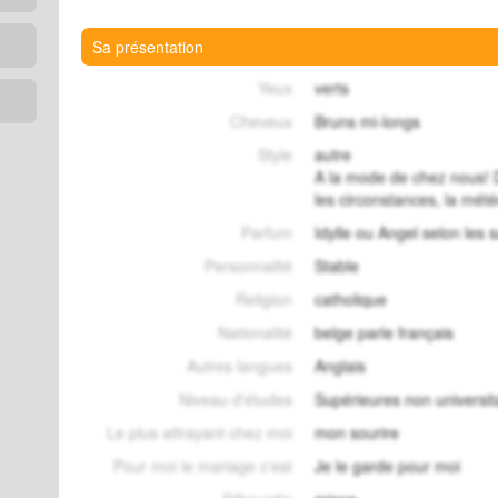
Sa présentation
Yeux
verts
Cheveux
Bruns mi-longs
Style
autre
A la mode de chez nous! 
les circonstances, la mét
Parfum
Idylle ou Angel selon les 
Personnalité
Stable
Religion
catholique
Nationalité
belge parle français
Autres langues
Anglais
Niveau d'études
Supérieures non universit
Le plus attrayant chez moi
mon sourire
Pour moi le mariage c'est
Je le garde pour moi