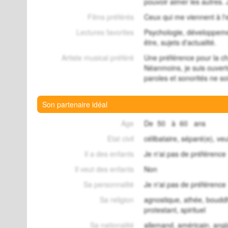
pouvoir aimer les autres. J
Films préférés
Ceux qui me viennent à l'e
Lectures favorites
Psychologie, développemen
être, sujets d'actualité.
Artiste musical préféré
Une préférence pour la ch
Néanmoins, je suis ouvert
paroles et sonorités ne so
Son partenaire idéal
Age
De 50 à 60 ans
Etat civil
célibataire, séparé(e), veu
Il a des enfants
Je n'ai pas de préférence
Il veut des enfants
Non
Sa personnalité
Je n'ai pas de préférence
Sa religion
agnostique, athée, bouddh
protestant, spirituel
Sa nationalité
allemand, américain, angla