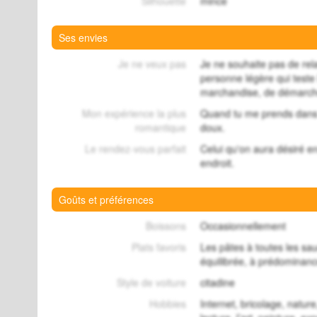
Silhouette
mince
Ses envies
Je ne veux pas
Je ne souhaite pas de rela
personne légère qui teste
marchandise, de démarches
Mon expérience la plus
Quand tu me prends dans 
romantique
doux.
Le rendez-vous parfait
Celui qu'on aura désiré 
endroit.
Goûts et préférences
Boissons
Occasionnellement
Plats favoris
Les pâtes à toutes les sau
équilibrée, à prédominanc
Style de voiture
citadine
Hobbies
Internet, bricolage, natur