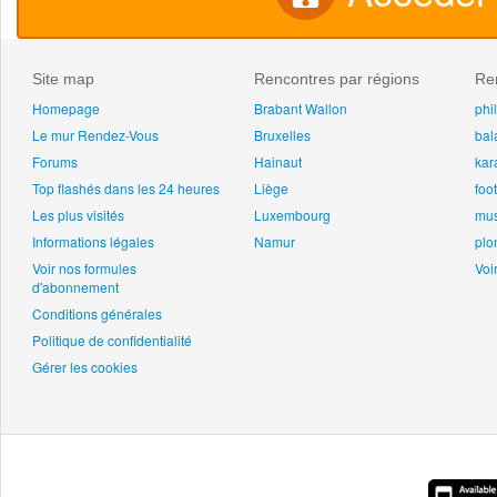
Site map
Rencontres par régions
Ren
Homepage
Brabant Wallon
phi
Le mur Rendez-Vous
Bruxelles
bal
Forums
Hainaut
kar
Top flashés dans les 24 heures
Liège
foot
Les plus visités
Luxembourg
mu
Informations légales
Namur
plo
Voir nos formules
Voir
d'abonnement
Conditions générales
Politique de confidentialité
Gérer les cookies