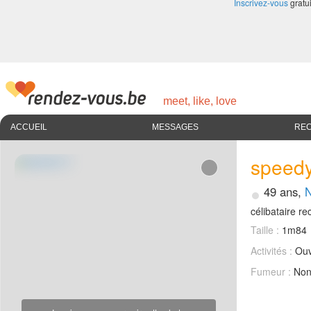
Inscrivez-vous
gratui
meet, like, love
ACCUEIL
MESSAGES
RE
speed
•
49 ans,
célibataire 
Taille :
1m84
Activités :
Ouv
Fumeur :
No