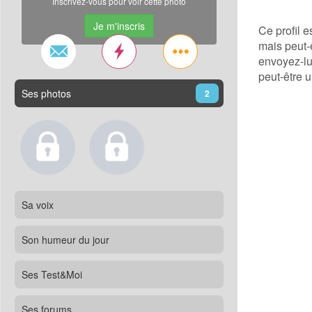
Inscrivez-vous pour voir cette photo
Je m'inscris
Ce profil 
mais peut-ê
envoyez-lu
peut-être u
Ses photos
2
Sa voix
Son humeur du jour
Ses Test&Moi
Ses forums