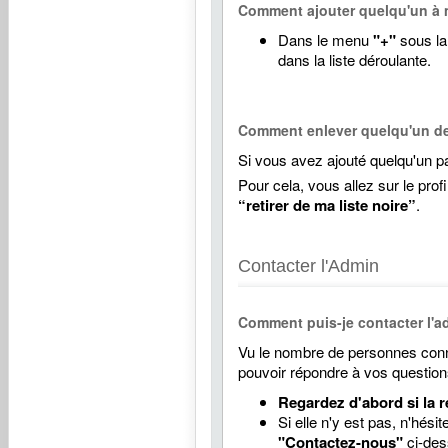
Comment ajouter quelqu'un à m
Dans le menu
"+"
sous la 
dans la liste déroulante.
Comment enlever quelqu'un de 
Si vous avez ajouté quelqu'un par
Pour cela, vous allez sur le prof
“retirer de ma liste noire”
.
Contacter l'Admin
Comment puis-je contacter l'ad
Vu le nombre de personnes conne
pouvoir répondre à vos question
Regardez d'abord si la r
Si elle n'y est pas, n'hés
"Contactez-nous"
ci-des