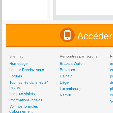
Accéder 
Site map
Rencontres par régions
R
Homepage
Brabant Wallon
m
Le mur Rendez-Vous
Bruxelles
vt
Forums
Hainaut
p
Top flashés dans les 24
Liège
d
heures
Luxembourg
p
Les plus visités
Namur
c
Informations légales
Vo
Voir nos formules
d'abonnement