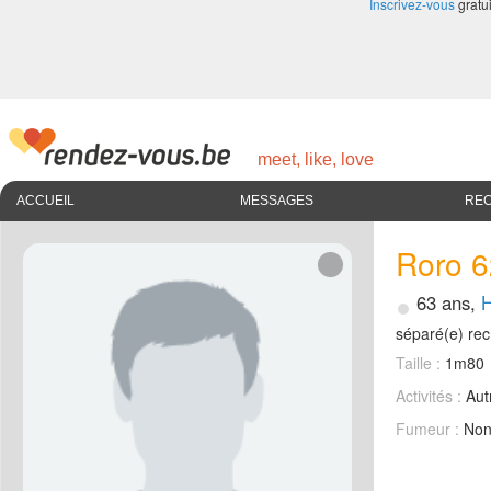
Inscrivez-vous
gratui
meet, like, love
ACCUEIL
MESSAGES
RE
Roro 
•
63 ans,
séparé(e) re
Taille :
1m80
Activités :
Aut
Fumeur :
No