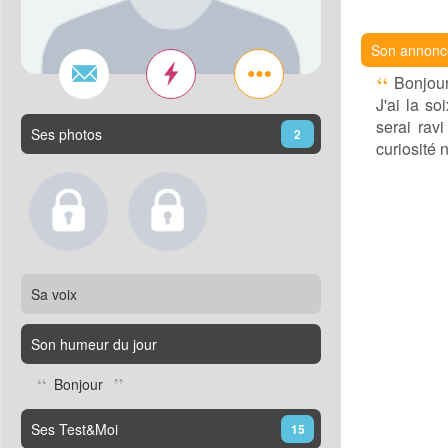
Son annonc
Bonjou
J'ai la so
serai ravi
Ses photos
2
curiosité 
Sa voix
Son humeur du jour
Bonjour
Ses Test&Moi
15