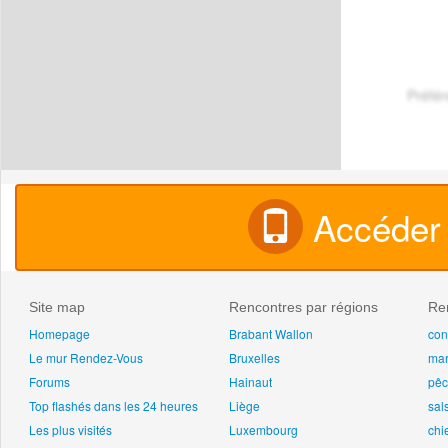
Préfé
Accéder 
Site map
Rencontres par régions
Ren
Homepage
Brabant Wallon
con
Le mur Rendez-Vous
Bruxelles
ma
Forums
Hainaut
pê
Top flashés dans les 24 heures
Liège
sal
Les plus visités
Luxembourg
chi