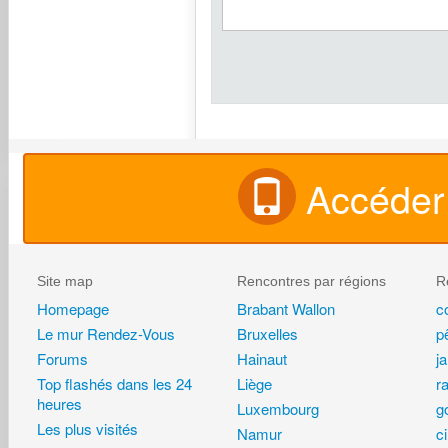
Accéder 
Site map
Rencontres par régions
R
Homepage
Brabant Wallon
c
Le mur Rendez-Vous
Bruxelles
p
Forums
Hainaut
j
Top flashés dans les 24
Liège
r
heures
Luxembourg
go
Les plus visités
Namur
c