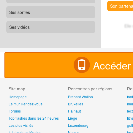
Son partenai
Ses sorties
Elle
Ses vidéos
Accéder 
Site map
Rencontres par régions
Ren
Homepage
Brabant Wallon
foot
Le mur Rendez-Vous
Bruxelles
ma
Forums
Hainaut
lec
Top flashés dans les 24 heures
Liège
fitn
Les plus visités
Luxembourg
golf
Informations légales
Namur
bro