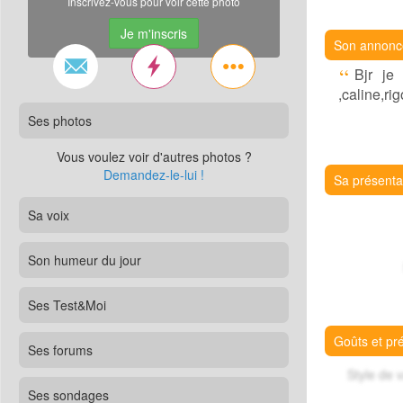
Inscrivez-vous pour voir cette photo
Je m'inscris
Son annonc
Bjr je
,caline,ri
Ses photos
Vous voulez voir d'autres photos ?
Demandez-le-lui !
Sa présenta
Sa voix
Son humeur du jour
Ses Test&Moi
Goûts et pr
Ses forums
Style de 
Ses sondages