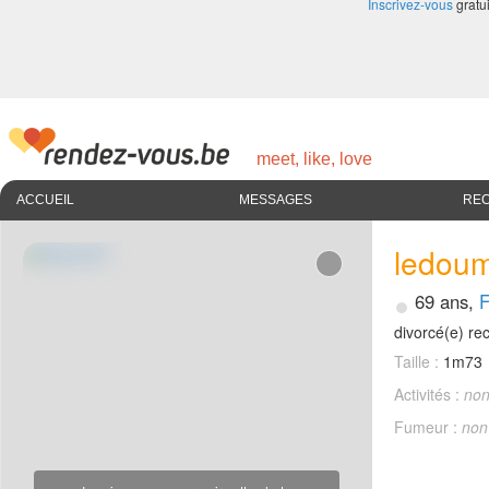
Inscrivez-vous
gratui
meet, like, love
ACCUEIL
MESSAGES
RE
ledou
•
69 ans,
F
divorcé(e) r
Taille :
1m73
Activités :
non
Fumeur :
non