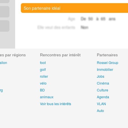
Son partenaire idéal
Age
De 50 à 65 ans
Elle veut des enfants
Non
es par régions
Rencontres par intérêt
Partenaires
allon
foot
Rossel Group
golf
Immobilier
roller
Jobs
vélo
Cinéma
rg
BD
Culture
animaux
Agenda
Voir tous les intérêts
VLAN
Auto