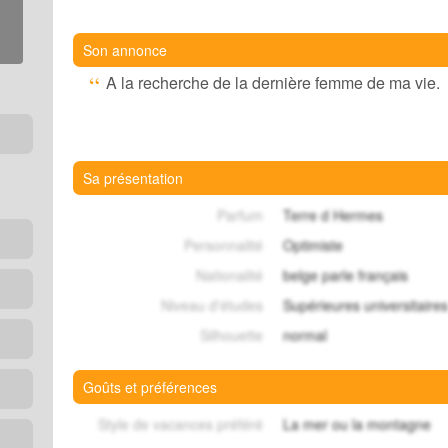
Son annonce
A la recherche de la dernière femme de ma vie.
Sa présentation
Parfum
Terre d Hermes
Personnalité
Optimiste
Nationalité
belge parle français
Niveau d'études
Supérieures universitaires
Silhouette
normal
Goûts et préférences
Style de vacances préféré
La mer ou la montagne