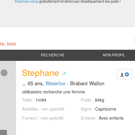
Inscrivez-vous
gratuitement et diminuez drastiquement les pubs !
ke, love
RECHERCHE
MON PROFIL
Stephane
♂
•
65 ans,
Waterloo
- Brabant Wallon
célibataire recherche une femme
Taille :
1m84
Poids :
84kg
Activités :
non spécifié
Signe :
Capricorne
Fumeur :
non spécifié
Enfants :
Avec enfants